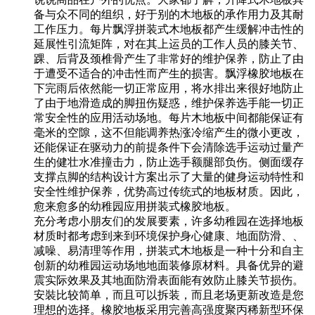
备与众不同的组织，好于别的木地板的承作用力及其耐
工作压力。每片飘浮拼装式木地板都产生缓解冲击性的
延展性引流矩阵，对在其上运员的工作人员的膝关节、
踝、后背及颈椎骨产生了非常好的维护保养，防止了由
于遭受不适合的冲击性而产生的损害。飘浮橡胶地板在
下完雨后依然能一切正常应用，将水排出来很好地防止
了由于地滑造成的脚扭伤疑惑，维护保养选手能一切正
常安全性的应用活动场地。每片木地板中间都能保证有
毫米的空隙，这不但能调养热涨冷缩产生的微小更改，
还能保证在驱动力的前提条件下会清除选手运动过量产
生的健壮水准撞击力，防止选手额腿部负伤。侧面缓存
支撑点脚的结构设计方案出示了大量的健身运动特性和
安全性维护保养，优势高过传统式的地板材质。因此，
愈来愈多的幼稚园应用拼装式橡胶地板。
充分考虑小朋友们的发展要素，许多幼稚园在选择地板
材质时都考虑到来到环境保护身心健康、地面防滑、、
减噪、易清理等作用，拼装式木地板是一种十分和自主
创新的幼稚园运动场地地面装修原材料。具备优异的避
震实际效果及其地面防滑表面能有效防止膝关节损伤。
安裝比较简单，而且可以拆装，而且老场更新改造是您
理想的选择。橡胶地板采用完善高强度聚丙稀新型环保