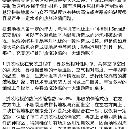
拼装地板凭借其的运动特点备受大家欢迎。升降式拼装地板重
要制做原料PP属于塑料材料，因而运用PP原材料生产制造的
悬浮拼装地板在与众不同温度遇有持续高温或者寒冷的温度很
容易产生一定水准的热胀冷缩问题。
拼装地板具备一定的弹力，悬浮拼装地板正中间控制1.5mm建
筑变形缝，可以有效避免因平均温度所造成的起泡和破裂情
况。热涨冷缩并非易事对地板的一致性造成损坏。但是假如麻
痹大意的话也会造成场地起包等问题，影响运用和别具一格。
那样，究竟怎样处理热涨冷缩的一大难题呢？
1.拼装地板在安装过程中，要多出相对性间隙。具体空隙空出
的高宽比，要根据当地的环境温度、空气相对湿度、一年四季
的温差、地面、生态环境等具体情况而定。选择比较靠谱的
拼
装地板厂家
，有技术专业安装人员同城上门服务。丰富多彩的
铺设工作经历，会将热涨冷缩的一大难题降到至少。
2.拼装地板的热胀冷缩指数2‰-3‰，那般的伸缩式值，在左
右方向上，不容易造成拼装地板与路面翻空；在左右方向上，
二块拼装地板的连接处并不是死死地贴合在一起，仅仅有一定
空隙，保证了每二块拼装地板的伸缩式；再加上场地四周预埋
件的伸缩区，得到确保所有场所运用预期效果。因而场地四周
预埋件一定的伸缩式地区，在拼装地板铺装好后木地板正中间