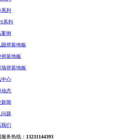
垫系列
ES系列
品案例
儿园拼装地板
校拼装地板
球场拼装地板
讯中心
司动态
业新闻
见问题
系我们
国服务热线：
13231144393