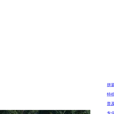
拼
特
普
专