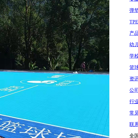
弹
TP
产
幼
学
篮
资
公
行
常
联
全