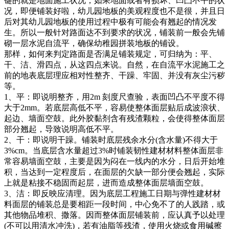
键的就是地面施工状况，如果地面或者有损坏、凹凸不平的状
况，即便铺装好啦，幼儿园地板的美观程度也不是很，并且日
后对其幼儿园地板的使用过程中极有可能会有翘起的情况发
生。所以一般针对路面达不到要求的状况，铺装前一般会先铺
砌一层水泥自流平，确保幼稚园拼装地板的铺设。
那样，如何来判定路面是否满足铺装规定，可归纳为：平、
干、洁、滑四点，从这四点来说。自然，在自流平水泥施工之
前的地表底层理应相对性整齐、干躁、牢固、并没有灰尘污秽
等。
1、平：即说明整齐，用2m 刻度尺查验，表面凹凸不平度不得
大于2mm。若底层高低不平，容易使整体面层贴后成波浪状、
起边、墙面空鼓。此外胶黏剂含有残渣颗粒，会使得整体面层
部分翘起，导致说明高低不平。
2、干：即说明干躁。铺装时底层残余水分(含水量)不得大于
3%cm。当底层含水量超过3%时铺装韧性建材材料整体面层非
常容易墙面空鼓，主要是因为闷在一线内的水分，日后开始堆
积，当达到一定程度后，在面层的欠缺一部分便会翘起，实际
上就是粘接不稳固而起层，进而造成整体面层墙面空鼓。
3、洁：即反映应清理。因为底层工程施工日期与弹性建材材
料面层的铺装总是要相距一段时间，中心免不了的人践踏，或
其他物品堆积、撒落。因而整体面层铺装前，应认真予以处理
(不可以用清水冲洗)，若有油脂等残渣，使用火烧或食用碱擦