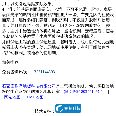
用，以免引起黏贴实际效果。
4、滑：即基层表面应硬实、光滑，不可不光滑、起沙。底层
表面光洁的粘结性比粗糙粘结性要大一些。主要是因为粗糙表
面形成一层许多细孔隙度，刮胶剂时，不仅提升胶黏剂使用
量，并且厚度也不匀。黏贴后，因为细孔隙度内胶黏剂比较
多，这其中渗透性汽体再次释放，当堆积到一定程度后，便会
在粘贴的欠缺位置产生表面鼓包或边缘翘边的情况。
才能保证工程的施工保证质量，省时省力，也可以使幼儿园地
板看上去整齐美观，幼儿园地板使用便捷，有利于维修保养，
增加幼稚园拼装地板的使用期。
相关推荐
免费咨询热线：
13231144393
石家庄耐泽地板科技有限公司
是主营拼装地板、幼儿园拼装地
板的生产及销售的拼装地板厂家
冀ICP备18034414号-1
|
网站地图
XML地图
技术支持：