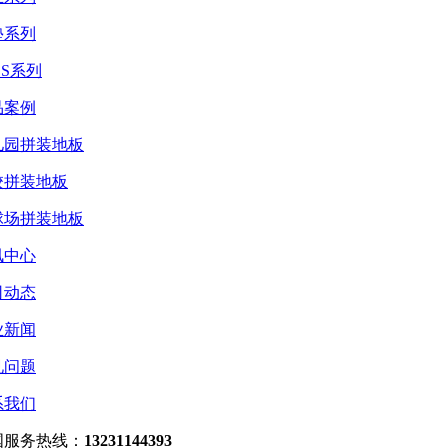
垫系列
ES系列
品案例
儿园拼装地板
校拼装地板
球场拼装地板
讯中心
司动态
业新闻
见问题
系我们
国服务热线：
13231144393