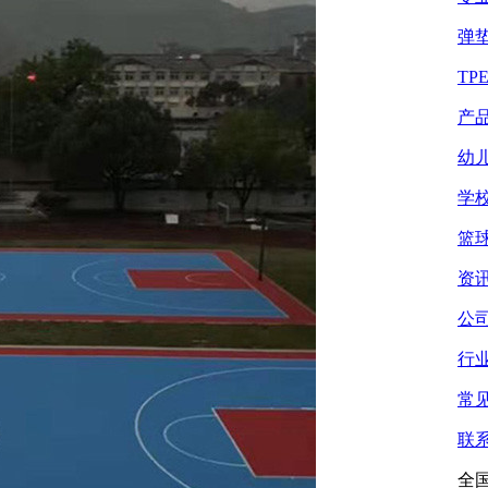
弹
TP
产
幼
学
篮
资
公
行
常
联
全