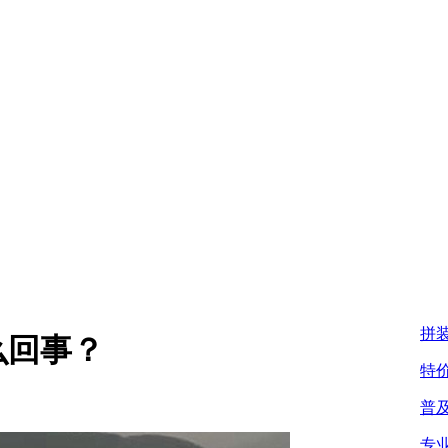
拼
么回事？
特
普
专