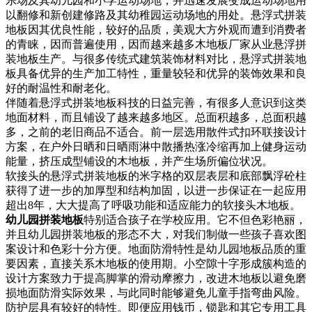
乐场及其幼儿园和小学运动场地，并迅速发展变成运动场地用
以翻修和新创建修路及其幼稚园运动场地的用处。悬浮式拼装
地板因其优良性能，较好的品质，美观大方外观而遭到消费者
的青睐，因而普遍使用，因而越来越多木地板厂家从业悬浮拼
装地板生产。与很多传统式建筑装饰材料对比，悬浮式拼装地
板具备优异的生产加工特性，重量较轻和优异的装饰效果和良
好的耐温性和耐老化。
伴随着悬浮式拼装地板科技的日益完善，有很多人意识到这类
地面材料，而且铺设了越来越多地区。总面积越多，总面积越
多，之前的老旧商品不适合。前一层选用散件式扣环联接设计
方案，在户外日晒和日晒雨淋中散播热涨冷缩再加上健身运动
能量，挤压成型铺设的木地板，并产生场所偏位状况。
软接头的悬浮式拼装地板的米字格的双层表层和底部飘浮砼柱
获得了进一步的加厚型和结构加固，以进一步保证在一起应用
超出8年，大大提高了呼吸功能和适应能力的软接头木地板。
幼儿园拼装地板
特别适合孩子在学校应用。它不但色彩艳丽，
并且幼儿园拼装地板的形态不大，对我们制做一些孩子喜欢图
案设计和色彩十分方便。地面防滑特性是幼儿园地板品质的重
要因素，直接关系木地板的使用期。小空隙十字形成簇构造的
设计方案致力于提高脚掌的滑动摩擦力，改进木地板以避免磨
损地面防滑实际效果，与此同时能够避免儿童手指弯曲风险。
防护层具有较好的特性。即便应用钱币，锁匙和其它专用工具