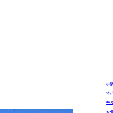
拼
特
普
专