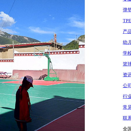
弹
TP
产
幼
学
篮
资
公
行
常
联
全