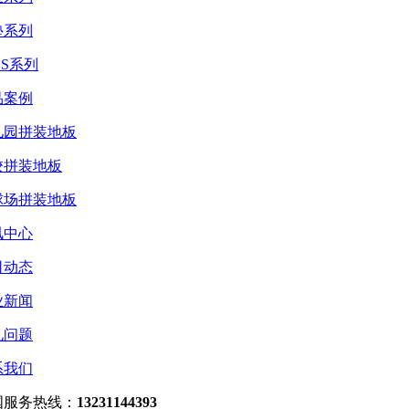
垫系列
ES系列
品案例
儿园拼装地板
校拼装地板
球场拼装地板
讯中心
司动态
业新闻
见问题
系我们
国服务热线：
13231144393