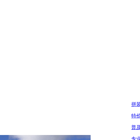
拼
特
普
专