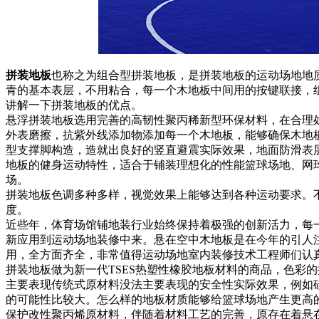
拼装地板
也称之为组合型拼装地板，是拼装地板的运动场地地
青的基本表层，不用粘合，每一个木地板中间用的按键联接，
讲解一下拼装地板的优点。
悬浮拼装地板选用完善的高韧性聚丙稀新型环保材料，在合理
外表磨擦，抗紫外线添加物添加每一个木地板，能够确保木地
型支撑脚构造，造就出良好的竖直避震实际效果，地面防滑表
地板的健身运动特性，适合于铺装理想化的性能篮球场地、网
场。
拼装地板色调多种多样，视觉效果上能够达到各种运动要求。
度。
近些年，体育场馆铺地装行业始终保持着极强的创新活力，每
新应用到运动场地装修中来。悬在空中木地板是在今年的引人
用，全方面齐全，非常值得运动场地室内装修技术工程师们认
拼装地板做为新一代TSES热塑性橡胶地板材料的商品，色彩
主要表现传统式原材料没法主要表现的安全性实际效果，例如硅
的可能性比较大。怎么样的地板材质能够给篮球场地产生更高的
保护改性聚丙烯原材料，伴随着材料工艺的完善，原存在着悬