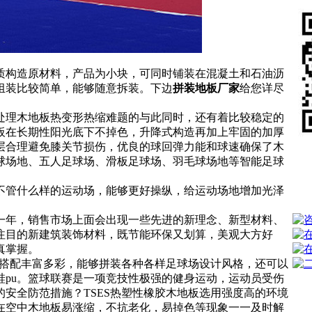
质构造原材料，产品为小块，可同时铺装在混凝土和石油沥
组装比较简单，能够随意拆装。下边
拼装地板厂家
给您详尽
处理木地板热变形热缩难题的与此同时，还有着比较稳定的
板在长期性阳光底下不掉色，升降式构造再加上牢固的加厚
层合理避免膝关节损伤，优良的球回弹力能和球速确保了木
球场地、五人足球场、滑板足球场、羽毛球场地等智能足球
不管什么样的运动场，能够更好操纵，给运动场地增加光泽
一年，销售市场上面会出现一些先进的新理念、新型材料、
注目的新建筑装饰材料，既节能环保又划算，美观大方好
真掌握。
的搭配丰富多彩，能够拼装各种各样足球场设计风格，还可以
pu。篮球联赛是一项竞技性极强的健身运动，运动员受伤
安全防范措施？TSES热塑性橡胶木地板选用强度高的环境
在空中木地板易涨缩，不抗老化，易掉色等现象一一及时解