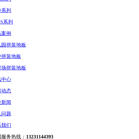
垫系列
ES系列
品案例
儿园拼装地板
校拼装地板
球场拼装地板
讯中心
司动态
业新闻
见问题
系我们
国服务热线：
13231144393