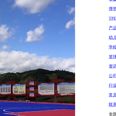
弹
TP
产
幼
学
篮
资
公
行
常
联
全