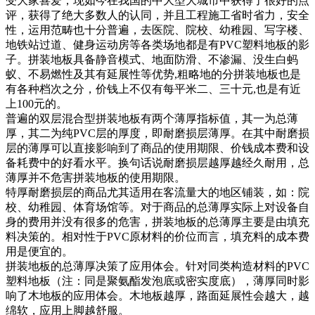
受大家喜爱，现如今在我国的中大型大城市中获得了很好的点
评，获得了绝大多数人的认同，并且工程施工省时省力，安全
性，运用范畴也十分普遍，去医院、院校、幼稚园、写字楼、
地铁站过道、健身运动房等各类场地都是有PVC塑料地板的影
子。拼装地板具备静音模式、地面防滑、不渗漏、没生白蚂
蚁、不易燃性及其有延展性等优势,粗略地的分拼装地板也是
有各种档次之分，价钱上不仅有每平米二、三十元,也是有近
上100元的。
普遍的双层混合型拼装地板有两个薄厚指标值，其一为总薄
厚，其二为纯PVC层的厚度，即耐磨损层薄厚。在其中耐磨损
层的薄厚可以直接影响到了商品的使用期限、价钱成本费和设
备耗费中的好看水平。换句话说耐磨损层越厚越经久耐用，总
薄厚并不危害拼装地板的使用期限。
特厚耐磨损层的商品尤其适用在客流量大的地区铺装，如：院
校、幼稚园、体育场馆等。对于商品的总薄厚实际上对设备自
身的费用并没有很多的危害，拼装地板的总薄厚主要是由填充
料决策的。相对性于PVC原材料的价位而言，填充料的成本费
用是便宜的。
拼装地板的总薄厚决策了应用体会。针对同类构造材料的PVC
塑料地板（注：同是聚氨酯发泡底或密实度底），薄厚同时影
响了木地板的应用体会。木地板越厚，路面延展性会越大，越
绵软，应用上脚越舒服。