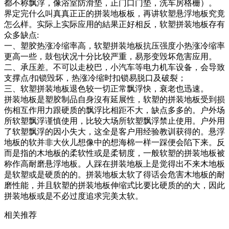
都不称飘浮，像浴室防滑垫，正门口门垫，洗车房格栅）。
界定完什么叫真真正正的拼装地板板，再讲软塑悬浮地板究竟
怎么样。实际上实际应用的結果正好相反，软塑拼装地板存有
众多缺点:
一、塑胶热涨冷缩率高，软塑拼装地板抗压强度小热涨冷缩率
更高一些，鼓包状况十分比较严重，易形变毁坏危害应用。
二、承压差。不可以走校巴，小汽车等电力机车设备，会导致
支撑点/扣锁毁坏，热涨冷缩时扣锁易脱口及破裂；
三、软塑拼装地板退色较一切正常飘浮快，衰老也迅速。
拼装地板是塑胶制品自身沒有延展性，软塑的拼装地板受到损
伤相互作用力跟硬质的飘浮比相距不大，缺点多多的。户外场
所软塑飘浮谨慎使用，比较大场所软塑飘浮禁止使用。户外用
了软塑飘浮的因小失大，这全是客户用经验教训获得的。悬浮
地板的软并非大伙儿想像中的想海棉一样一踩便会陷下来。反
而是指的木地板的柔软性或是柔韧度，一般软塑的拼装地板被
称作高耐磨悬浮地板。人踩在拼装地板上是觉得出不来木地板
是软塑或是硬质的的。拼装地板太软了得话会危害木地板的耐
磨性能，并且软塑的拼装地板伸缩式比要比硬质的的大，因此
拼装地板或是不必过度追求完美太软。
相关推荐