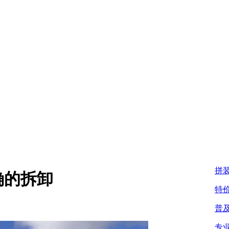
拼
确的拆卸
特
普
专