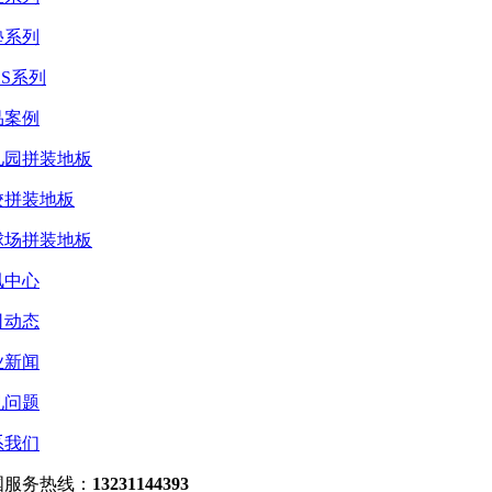
垫系列
ES系列
品案例
儿园拼装地板
校拼装地板
球场拼装地板
讯中心
司动态
业新闻
见问题
系我们
国服务热线：
13231144393