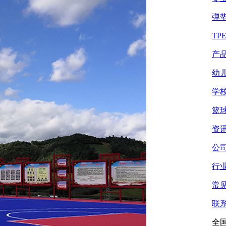
弹
TP
产
幼
学
篮
资
公
行
常
联
全