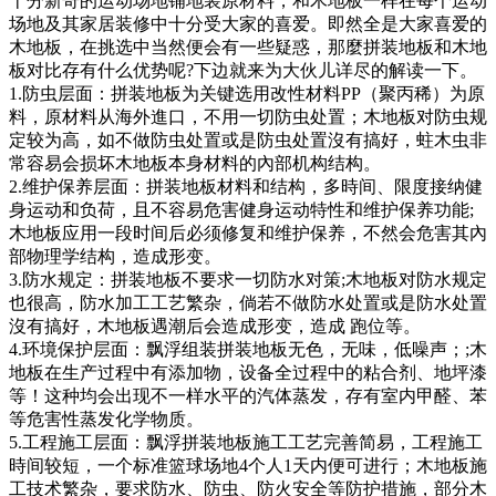
十分新奇的运动场地铺地装原材料，和木地板一样在每个运动
场地及其家居装修中十分受大家的喜爱。即然全是大家喜爱的
木地板，在挑选中当然便会有一些疑惑，那麼拼装地板和木地
板对比存有什么优势呢?下边就来为大伙儿详尽的解读一下。
1.防虫层面：拼装地板为关键选用改性材料PP（聚丙稀）为原
料，原材料从海外進口，不用一切防虫处置；木地板对防虫规
定较为高，如不做防虫处置或是防虫处置沒有搞好，蛀木虫非
常容易会损坏木地板本身材料的內部机构结构。
2.维护保养层面：拼装地板材料和结构，多時间、限度接纳健
身运动和负荷，且不容易危害健身运动特性和维护保养功能;
木地板应用一段时间后必须修复和维护保养，不然会危害其內
部物理学结构，造成形变。
3.防水规定：拼装地板不要求一切防水对策;木地板对防水规定
也很高，防水加工工艺繁杂，倘若不做防水处置或是防水处置
沒有搞好，木地板遇潮后会造成形变，造成 跑位等。
4.环境保护层面：飘浮组装拼装地板无色，无味，低噪声；;木
地板在生产过程中有添加物，设备全过程中的粘合剂、地坪漆
等！这种均会出现不一样水平的汽体蒸发，存有室内甲醛、苯
等危害性蒸发化学物质。
5.工程施工层面：飘浮拼装地板施工工艺完善简易，工程施工
時间较短，一个标准篮球场地4个人1天内便可进行；木地板施
工技术繁杂，要求防水、防虫、防火安全等防护措施，部分木