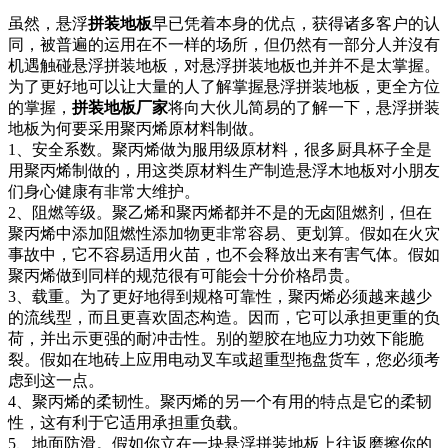
虽然，悬浮
拼装地板
早已凭着本身的优点，获得诸多客户的认
同，被普遍的运用在不一样的场所，但仍然有一部分人并沒有
机遇触碰悬浮拼装地板，对悬浮拼装地板也并并不是太掌握。
为了更好地可以让大量的人了解掌握悬浮拼装地板，更全方位
的掌握，
拼装地板厂家
将向大伙儿简易的了解一下，悬浮拼装
地板为何要采用聚丙烯原材料制做。
1、安全系数。聚丙烯做为服用级原材料，很多厨具杯子全是
用聚丙烯制做的，用这类原材料生产制造悬浮木地板对小朋友
们身心健康有非常大维护。
2、阻燃等级。聚乙烯和聚丙烯都并不是的无卤阻燃剂，但在
聚丙烯中添加阻燃性添加物更非常容易、更划算。假如在火灾
事故中，它不容易适用火苗，也不会释放出来有害气体。假如
聚丙烯做到同样的规范很有可能会十分价格昂贵。
3、载重。为了更好地得到规格可靠性，聚丙烯必须越来越少
的流线型，而且更喜欢固态构造。因而，它可以承担更重的负
荷，并出示更强的耐冲击性。别的塑胶在地应力功效下能脆
裂。假如在地砖上应用电动叉车或超重型拖盘货车，您必须考
虑到这一点。
4、聚丙烯的柔韧性。聚丙烯的另一个有用的特点是它的柔韧
性，这有利于它适用承担重负载。
5、地面防滑。假如你立在一块悬浮拼装地板上往返磨擦你的