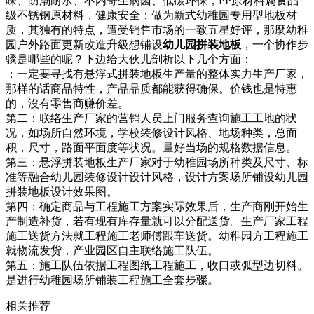
味、防潮耐水、不内寄生病菌、低碳环保，PP原材料属食品
级不锈钢原材料，健康安全；做为新式幼稚园专用型地板材
质，其独有的特点，遭受销售市场的一致五星好评，那麼幼稚
园户外路面更新改造升級想铺设
幼儿园拼装地板
，一个协作步
骤是哪些的呢？下边给大伙儿剖析以下几个方面：
：一定要寻找有悬浮式拼装地板生产量的整体实力生产厂家，
那样的话商品特性，产品品质都能获得确保。价钱也是特惠
的，沒有零售商赚价差。
第二：联络生产厂家的营销人员上门服务查询施工工地的状
况，如场所自然环境，学校装修设计风格、地场种类，总面
积，尺寸，路面平面度等状况。量好当场的规格数据信息。
第三：悬浮拼装地板生产厂家对于幼稚园场所种类及尺寸、标
准等融合幼儿园装修设计设计风格，设计方案场所铺设幼儿园
拼装地板设计效果图。
第四：确定商品与工程施工方案实际效果后，生产商刚开始生
产制造补货，若有现有库存量就可以分配送货。生产厂家工程
施工送货方法就工程施工老师傅跟车送货。幼稚园方工程施工
就物流发货，产业园区自主联络施工队伍。
第五：施工队伍依据工程图纸工程施工，收口或弧型边切料。
是进行幼稚园场所铺装工程施工全套步骤。
相关推荐